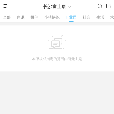
长沙富士康




全部
康讯
拼伴
小猪快跑
IT业届
社会
生活
求

本版块或指定的范围内尚无主题