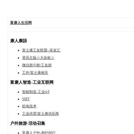
富康人生活网
康人康語
富士康工友联盟--富友汇
资讯主版☆大杂烩☆
微信群/Q群/工友群
工作/富士康相关
富康人智造-工业互联网
智能制造-工业4.0
SMT
机电技术
工业供需/富士康供应商
户外旅游-活动召集
富康人户外-相约同行