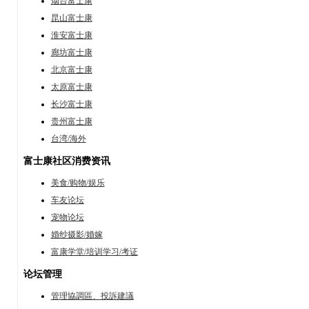
烟台富士康
昆山富士康
淮安富士康
廊坊富士康
北京富士康
太原富士康
长沙富士康
贵州富士康
台湾/海外
富士康社区消费资讯
美食/购物/娱乐
车友论坛
宠物论坛
婚纱摄影/婚嫁
富康学堂/培训学习/考证
论坛管理
管理協調區、投訴建議