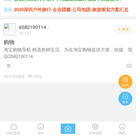
2025深圳户外旅行-企业团建-公司包团-旅游策划方案汇总
置顶
a582100114
关注

12-7-21
购物
淘宝购物导航 精选热销宝贝。为在淘宝购物提供方便，快捷。我
QQ582100114

赞
2154阅读
0评论



菜单

发布





社区首页
论坛
分类信息
我的