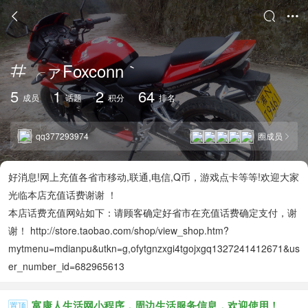



╭ァFoxconn｀

5
1
2
64
成员
话题
积分
排名
qq377293974
圈成员

好消息!网上充值各省市移动,联通,电信,Q币，游戏点卡等等!欢迎大家
光临本店充值话费谢谢 ！
本店话费充值网站如下：请顾客确定好省市在充值话费确定支付，谢
谢！ http://store.taobao.com/shop/view_shop.htm?
mytmenu=mdianpu&utkn=g,ofytgnzxgi4tgojxgq1327241412671&us
er_number_id=682965613
富康人生活网小程序，周边生活服务信息，欢迎使用！
置顶