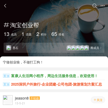



淘宝创业帮

13
1
2
65
成员
话题
积分
排名
墨石
圈成员

宁做创业狼，不做打工狗！
富康人生活网小程序，周边生活服务信息，欢迎使用！
置顶
2025深圳户外旅行-企业团建-公司包团-旅游策划方案汇总
置顶
jeason8
不铨叙
关注

13-5-21