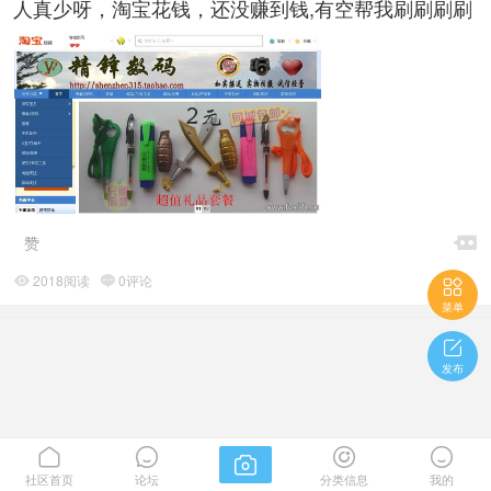
人真少呀，淘宝花钱，还没赚到钱,有空帮我刷刷刷刷

赞
2018阅读
0评论



菜单

发布





社区首页
论坛
分类信息
我的