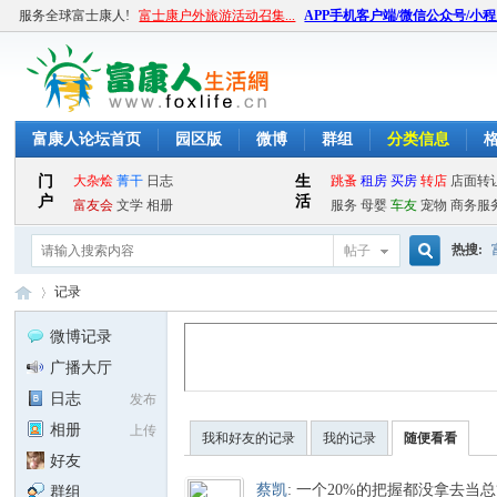
服务全球富士康人!
富士康户外旅游活动召集...
APP手机客户端/微信公众号/小
富康人论坛首页
园区版
微博
群组
分类信息
热搜:
帖子
搜
记录
微博记录
广播大厅
索
富
›
日志
发布
相册
上传
我和好友的记录
我的记录
随便看看
好友
蔡凯
:
一个20%的把握都没拿去当
群组