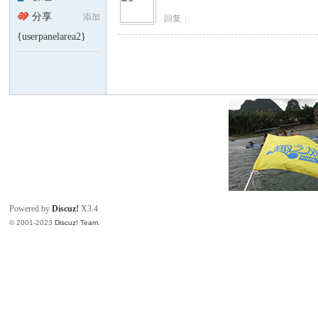
分享
添加
回复
|
{userpanelarea2}
康
Powered by
Discuz!
X3.4
人
© 2001-2023
Discuz! Team
.