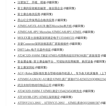
注塑加工、开模、维修
(0篇回复)
富士康的应收账款融资，做全国企业
(0篇回复)
富士康合格供应商
(8篇回复)
昆山亿立劳保用品合格供应商
(1篇回复)
ATMEGA8535L-8AUR 微芯Microchip单片机
(0篇回复)
ATMEGA8L-8PU Microchip ATMEGA8L8PU ATMEL
(0篇回复)
MOLEX莫士连接器深圳港定电子13510401531
(0篇回复)
京瓷Connector深圳连接器原厂原装接插件
(0篇回复)
DMT Labs-电子元器件供应
(0篇回复)
AT24C32D-SSHM-T港定ATMEL代理商供应EEPROM原厂原装现货
(0
富金通金服--富士康金融平台，可缩短供应商账期、购买设备
(0篇回复)
富士康深圳站
(0篇回复)
AGV+Robot 国际领先复合型移动操作机器人，专为各大机床服务（
ATXMEGA128A3U-AU港定ATMEL原厂原装0755-82565521QQ8962234
武汉水转印热转印制品公司
(0篇回复)
AT24C02D-SSHM-T ATMEL港定13544234543柯先生
(0篇回复)
ATF16V8B-15PU ATMEL深圳港定
(0篇回复)
ATTINY2313-20SU，ATTINY25-20SU，ATMEL库存QQ326081587
(0