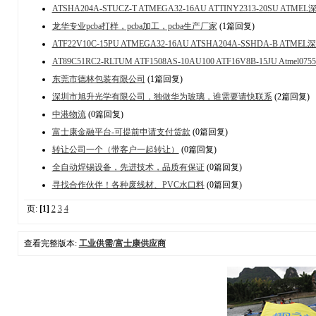
ATSHA204A-STUCZ-T ATMEGA32-16AU ATTINY2313-20SU AT
龙华专业pcba打样，pcba加工，pcba生产厂家
(1篇回复)
ATF22V10C-15PU ATMEGA32-16AU ATSHA204A-SSHDA-B ATME
AT89C51RC2-RLTUM ATF1508AS-10AU100 ATF16V8B-15JU Atmel0755
东莞市德林包装有限公司
(1篇回复)
深圳市旭升光学有限公司，独做华为玻璃，谁需要请快联系
(2篇回复)
中港物流
(0篇回复)
富士康金融平台-可提前申请支付货款
(0篇回复)
转让公司一个（带客户一起转让）
(0篇回复)
全自动焊锡设备，先进技术，品质有保证
(0篇回复)
寻找合作伙伴！各种废线材、PVC水口料
(0篇回复)
页:
[1]
2
3
4
查看完整版本:
工业供需/富士康供应商