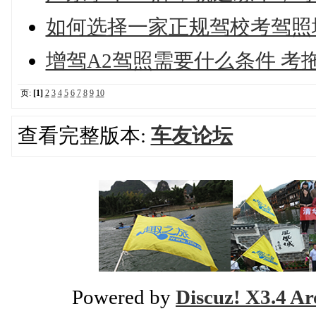
如何选择一家正规驾校考驾照
增驾A2驾照需要什么条件 考
页:
[1]
2
3
4
5
6
7
8
9
10
查看完整版本:
车友论坛
Powered by
Discuz! X3.4 Ar