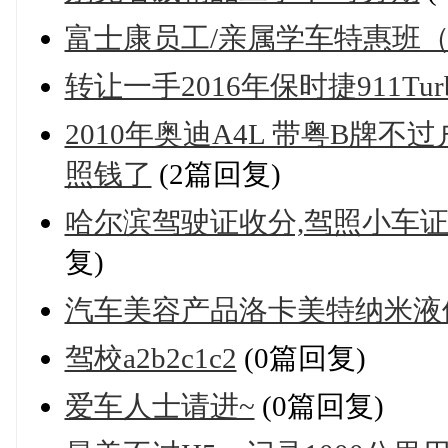
富士康员工/亲属学车特惠班
转让一手2016年保时捷911Tur
2010年奥迪A4L 带粤B牌
照钱了
(2篇回复)
哈尔滨驾驶证收分,驾照小车证
复)
汽车美容产品洛卡美特纳米液
驾校a2b2c1c2
(0篇回复)
爱车人士请进~
(0篇回复)