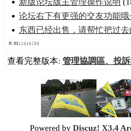
新版论坛版主管理操作说明
(
论坛右下有更强的交友功能哦
东西已经出售，请帮忙把过去
页:
[1]
2
3
4
5
6
7
8
9
查看完整版本:
管理協調區、投訴
Powered by
Discuz! X3.4 Ar