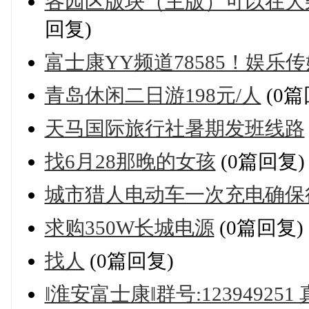
各园区版块（主版）可以在大
回复)
富士康YY频道78585！娱乐
青岛休闲二日游198元/人
(0篇
天马国际旅行社暑期发班线路
找6月28那晚的女孩
(0篇回复)
城市猎人电动车一次充电确保行
求购350W长城电源
(0篇回复)
找人
(0篇回复)
‖淮安富士康‖群号:123949251