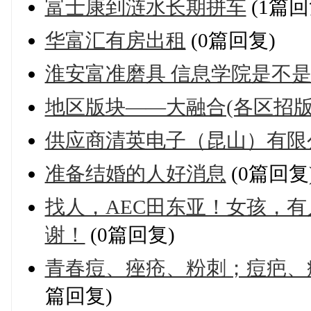
富士康到涟水长期拼车
(1篇回
华富汇有房出租
(0篇回复)
淮安富准磨具 信息学院是不
地区版块——大融合(各区招版
供应商清英电子（昆山）有限
准备结婚的人好消息
(0篇回复
找人，AEC田东亚！女孩，有
谢！
(0篇回复)
青春痘、痤疮、粉刺；痘疤、
篇回复)