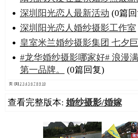
深圳阳光恋人最新活动
(0篇回
深圳阳光恋人婚纱摄影工作室
皇室米兰婚纱摄影集团 七夕
#龙华婚纱摄影哪家好# 浪
第一品牌。
(0篇回复)
页:
[1]
2
3
4
5
6
7
8
9
10
查看完整版本:
婚纱摄影/婚嫁