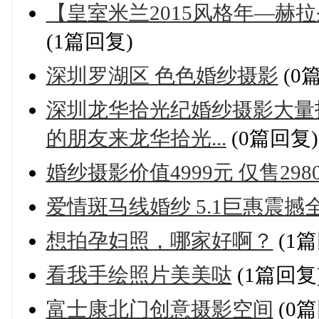
【皇室米兰2015风格年—赫
(1篇回复)
深圳罗湖区 色色婚纱摄影
(0
深圳龙华拾光纪婚纱摄影大量
的朋友来龙华拾光...
(0篇回复)
婚纱摄影价值4999元 仅售29
爱情斑马线婚纱 5.1巨惠震撼
想拍孕妇照，哪家好啊？
(1篇
看我手绘照片美美哒
(1篇回复
富士康北门创意摄影空间
(0篇