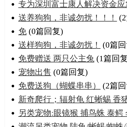
专为深圳富士康人解决资金应
送养狗狗，非诚勿扰！！！
(
免
(0篇回复)
送样狗狗，非诚勿扰！
(0篇回
免费赠送 两只公主兔
(1篇回复
宠物出售
(0篇回复)
免费送狗（蝴蝶串串）
(2篇回
新奇爬行；辐射龟 红蜥蜴 香
另类宠物:眼镜猴 捕鸟蛛 泰鳄
潮流另类宠物 陆龟/蜥蜴/蜘蛛/刺