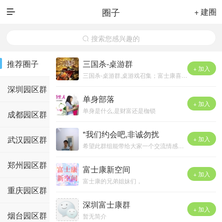
圈子
+ 建圈

搜索您感兴趣的

推荐圈子
三国杀-桌游群
+ 加入
三国杀-桌游群,桌游戏召集；富士康喜欢桌游的同仁加进来吧！地址：瓦窑排二巷九栋“老地方火锅” ；玩玩桌游，吃吃火锅~
深圳园区群
单身部落
+ 加入
单身是什么,是财富还是枷锁
成都园区群
"我们约会吧,非诚勿扰
武汉园区群
+ 加入
希望此群组能带给大家一个交流情感的平台，同时希望每个单身的‘平民’能够约会到心目中期待的&quot;白雪公主&quot;或“蛤蟆王子&quot;！
郑州园区群
富士康新空间
+ 加入
富士康的兄弟姐妹们，
重庆园区群
我们的交友平台是QQ：100460755
让我们相约在新空间的天空下！
深圳富士康群
+ 加入
烟台园区群
暂无简介