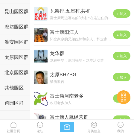
瓦窑排.五屋村.共和
昆山园区群
+ 加入
富士康周边著名的3大村~在这边住的都加进来吧！
廊坊园区群
富士康阳江人
+ 加入
怀念家乡的兄弟姐妹和亲人，怀念家乡的一山一水~
淮安园区群
述说深圳打拼永不灭的漠江情怀~
加进来，有老乡聚会，在这发下吧
龙华群
+ 加入
太原园区群
（关键词:深圳阳江老乡,深入阳江人,阳江人在深圳）
龙在中华，深圳福地～龙华活动群
北京园区群
太原SHZBG
+ 加入
畅所欲言
其他园区

富士康河南老乡
+ 加入
菜单
跨园区群
欢迎老乡加入
富士康人脉经营群
+ 加入



全球最大制造企业唯一供应商、采购信息技术交流平台；技术学习，业界分享，资源合作，廉洁商务。面向华为，中兴，富士康，伟创力，捷普等企业资源。


社区首页
论坛
分类信息
我的