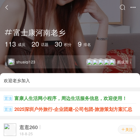



富士康河南老乡

113
20
30
9
成员
话题
积分
排名
shuaiqi123
圈成员

欢迎老乡加入
富康人生活网小程序，周边生活服务信息，欢迎使用！
置顶
2025深圳户外旅行-企业团建-公司包团-旅游策划方案汇总
置顶
逛逛260
关注

18-8-25