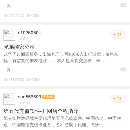

赞
1612阅读
0评论


c1025060
关注

12-8-8
兄弟搬家公司
龙华周边搬家服务，出游包车，可供6-8人出行游玩，价格从
优，有需要的朋友电联…… 本人也喜欢交朋友，哥 ...

赞
1869阅读
0评论


sun556699
不铨叙
关注

12-6-15
第五代充值软件-开网店全程指导
阳光灿烂数码城主要代理第五代充值软件。中国移动，中国联
通，中国电信充值卡业务，各种游戏币代理。 想开 ...