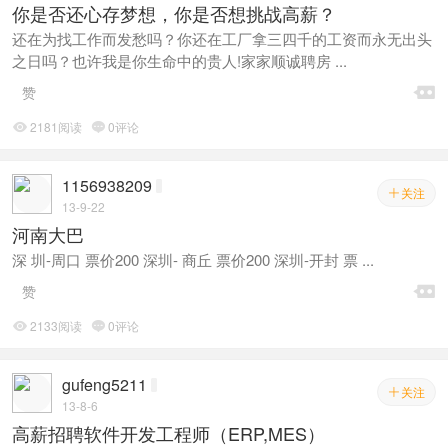
你是否还心存梦想，你是否想挑战高薪？
还在为找工作而发愁吗？你还在工厂拿三四千的工资而永无出头
之日吗？也许我是你生命中的贵人!家家顺诚聘房 ...

赞
2181阅读
0评论


1156938209
关注

13-9-22
河南大巴
深 圳-周口 票价200 深圳- 商丘 票价200 深圳-开封 票 ...

赞
2133阅读
0评论


gufeng5211
关注

13-8-6
高薪招聘软件开发工程师（ERP,MES）