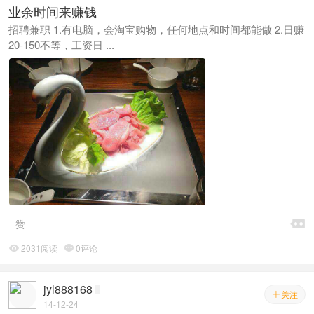
业余时间来赚钱
招聘兼职 1.有电脑，会淘宝购物，任何地点和时间都能做 2.日赚
20-150不等，工资日 ...

赞
2031阅读
0评论


jyl888168
关注

14-12-24