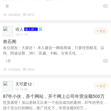

赞
1684阅读
0评论


诗人
康人师三

关注

12-11-10
叁石阁
各位朋友：大家好！ 本人建设一网络商城，只要经营耐克、以
纯、阿迪达斯、361、匡威、卡帕、古奇天伦、 ...

1赞
1502阅读
0评论


天可爱12
关注

12-10-25
87年小伙，弄个网站，开个网上公司年营业额500万
哎羡慕呀！深山老林又出来一个创业成功的案例，87年的男生，
搞个卖台灯的网站，推广优化下，年营业额500万 ...