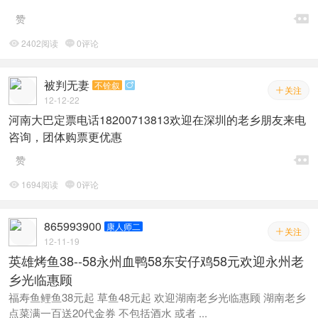

赞
2402阅读
0评论


被判无妻
不铨叙

关注

12-12-22
河南大巴定票电话18200713813欢迎在深圳的老乡朋友来电
咨询，团体购票更优惠

赞
1694阅读
0评论


865993900
康人师二
关注

12-11-19
英雄烤鱼38--58永州血鸭58东安仔鸡58元欢迎永州老
乡光临惠顾
福寿鱼鲤鱼38元起 草鱼48元起 欢迎湖南老乡光临惠顾 湖南老乡
点菜满一百送20代金券 不包括酒水 或者 ...