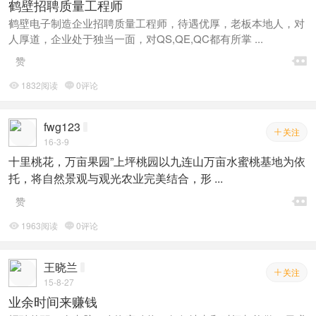
鹤壁招聘质量工程师
鹤壁电子制造企业招聘质量工程师，待遇优厚，老板本地人，对
人厚道，企业处于独当一面，对QS,QE,QC都有所掌 ...

赞
1832阅读
0评论


fwg123
关注

16-3-9
十里桃花，万亩果园”上坪桃园以九连山万亩水蜜桃基地为依
托，将自然景观与观光农业完美结合，形 ...

赞
1963阅读
0评论


王晓兰
关注

15-8-27
业余时间来赚钱