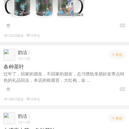

赞
2423阅读
0评论


韵洁
关注

13-1-30
各种茶叶
过年了，回家的朋友，不回家的朋友，总习惯给亲朋好友带点特
色的礼品回去，本店的铁观音，大红袍，金 ...

赞
2807阅读
0评论


韵洁
关注

13-1-30