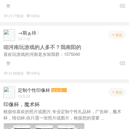

赞
2177阅读
0评论


→期ぁ待
关注

13-7-12
咱河南玩游戏的人多不？我南阳的
喜欢玩游戏的河南老乡加我群：1575040

赞
2168阅读
0评论


定制个性印像杯
论坛员一
关注

13-5-23
印像杯，魔术杯
根据你喜欢的照片或图片,专业定制个性礼品杯，广告杯，魔术
杯，情侣杯,你只需一张照片或图片，根据您的需要 ...