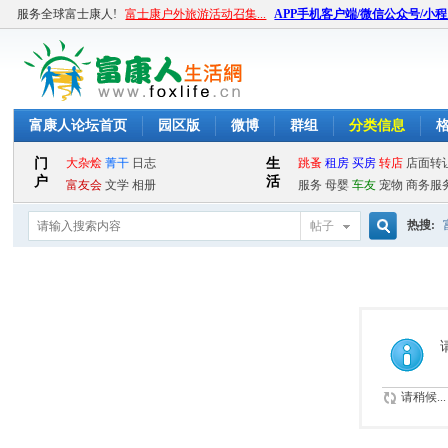
服务全球富士康人!
富士康户外旅游活动召集...
APP手机客户端/微信公众号/小
富康人论坛首页
园区版
微博
群组
分类信息
热搜:
帖子
搜
索
请稍候...