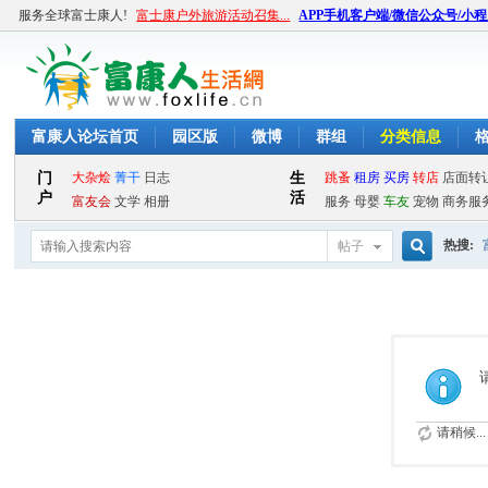
服务全球富士康人!
富士康户外旅游活动召集...
APP手机客户端/微信公众号/小
富康人论坛首页
园区版
微博
群组
分类信息
热搜:
帖子
搜
索
请稍候...