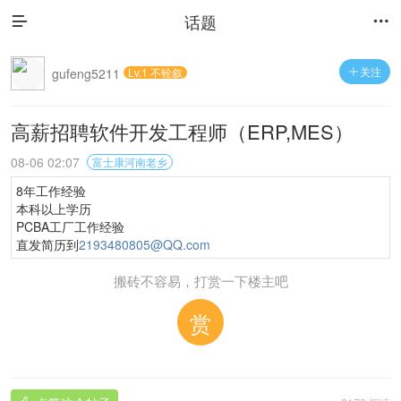
话题


关注
gufeng5211
Lv.1 不铨叙

高薪招聘软件开发工程师（ERP,MES）
08-06 02:07
富士康河南老乡
8年工作经验
本科以上学历
PCBA工厂工作经验
直发简历到
2193480805@QQ.com
搬砖不容易，打赏一下楼主吧
赏