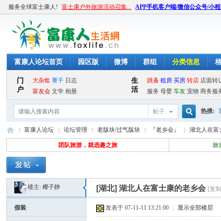
服务全球富士康人!
富士康户外旅游活动召集...
APP手机客户端/微信公众号/小
富康人论坛首页
园区版
微博
群组
分类信息
热搜:
帖子
搜
富康人论坛
论坛管理
老版块/过气版块
『老乡会』
湖北人在富
团队旅游，就选趣之旅
旅
索
富
»
›
›
›
›
楼主:
椰子静
[湖北]
湖北人在富士康的老乡会
[复
假装
发表于 07-11-11 13:21:00
|
显示全部楼层