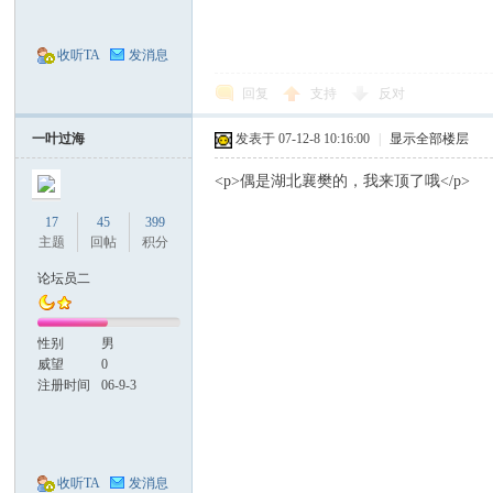
收听TA
发消息
回复
支持
反对
一叶过海
发表于 07-12-8 10:16:00
|
显示全部楼层
<p>偶是湖北襄樊的，我来顶了哦</p>
17
45
399
主题
回帖
积分
论坛员二
性别
男
威望
0
注册时间
06-9-3
收听TA
发消息