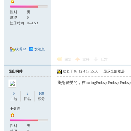
网
性别
男
威望
0
注册时间
07-12-3
收听TA
发消息
回复
支持
反对
昆山啊帅
发表于 07-12-4 17:55:00
|
显示全部楼层
我是襄樊的，在nwing&nbsp;&nbsp;&nbsp;&
0
2
100
主题
回帖
积分
不铨叙
性别
男