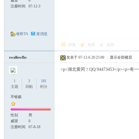
威望
0
注册时间
07-12-3
收听TA
发消息
回复
支持
反对
swallowfhs
发表于 07-12-6 20:25:00
|
显示全部楼层
<p>湖北黄冈！QQ:94473453</p><p
1
3
181
主题
回帖
积分
不铨叙
性别
男
威望
0
注册时间
07-8-18