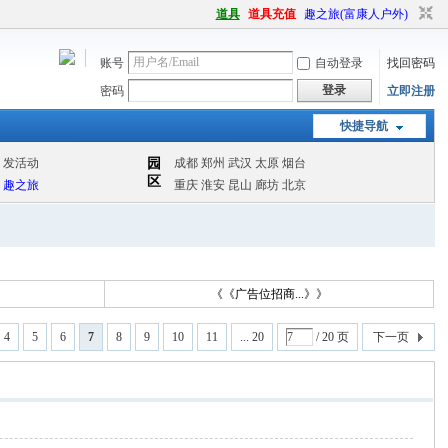
道具
道具充值
趣之旅(富康人户外)
账号
自动登录
找回密码
登录
密码
立即注册
快捷导航
读
《《广告位招商...》》
4
5
6
7
8
9
10
11
... 20
/ 20 页
下一页