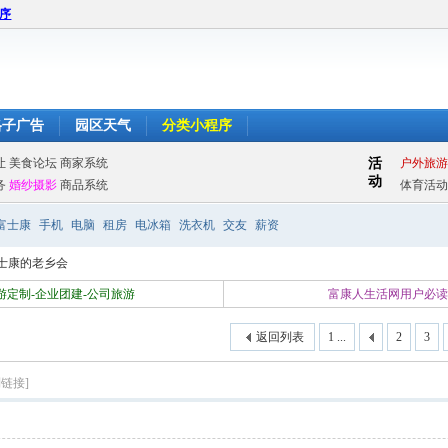
程序
格子广告
园区天气
分类小程序
富士康
手机
电脑
租房
电冰箱
洗衣机
交友
薪资
士康的老乡会
游定制-企业团建-公司旅游
富康人生活网用户必
返回列表
1 ...
2
3
制链接]