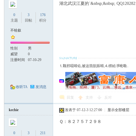
湖北武汉江夏的`&nbsp;&nbsp; QQ120282
0
3
176
主题
回帖
积分
不铨叙
康
性别
男
威望
0
注册时间
07-10-29
⒈颗邪噁嘚伈,被这箇肮賬嘚,⒋楐給凈吪嘞..
收听TA
发消息
人
回复
支持
反对
kechie
发表于 07-12-3 12:27:00
|
显示全部楼层
Ｑ：８２７５７２９８
0
3
211