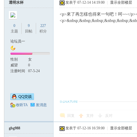
透明水杯
发表于 07-12-14 14:19:00
|
显示全部楼层
<p>來了再怎樣也得來一句吧！呵~~</p>
<p>&nbsp;&nbsp;&nbsp;&nbsp;&nbsp;&nb
0
9
227
主题
回帖
积分
论坛员一
性别
女
威望
0
注册时间
07-5-24
收听TA
发消息
回复
支持
反对
gbg988
发表于 07-12-16 16:59:00
|
显示全部楼层