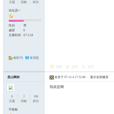
主题
回帖
积分
论坛员一
生
性别
男
威望
0
注册时间
07-3-18
收听TA
发消息
活
回复
支持
反对
昆山啊帅
发表于 07-12-4 17:52:00
|
显示全部楼层
我就是啊
0
2
100
主题
回帖
积分
不铨叙