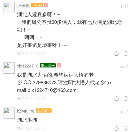
小米粥
不铨叙

#
148
湖北人還真多呀！~
我們辦公室就30多個人，就有七八個是湖北老
鄉！~
呵呵！~
是好事還是壞事呀！~~
08-7-12 11:10:17


xlx1224710
康人师一

#
149
我是湖北大悟的,希望认识大悟的老
乡,QQ:379836073,请注明"大悟人找老乡",e-
mail:xlx1224710@163.com
08-7-12 11:19:15


Kevin_Ye
论坛员一
#
150
湖北洪湖
08-7-12 14:56:47

