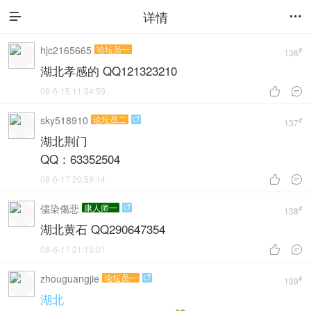
详情


hjc2165665
论坛员一
#
136
湖北孝感的 QQ121323210
08-6-15 11:34:59


sky518910
论坛员二

#
137
湖北荆门
QQ：63352504
08-6-17 20:59:14


儘染傷悲
康人师一

#
138
湖北黄石 QQ290647354
08-6-17 21:15:01


zhouguangjie
论坛员一

#
139
湖北