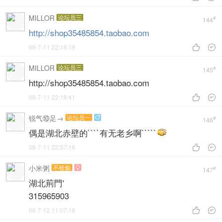
MILLOR
论坛员三
#
144
http://shop35485854.taobao.com
08-7-11 22:18:19


MILLOR
论坛员三
#
145
http://shop35485854.taobao.com
08-7-11 22:18:41


锐气⑩足→
论坛员一

#
146
偶是湖北赤壁的````有无老乡啊`````
08-7-11 22:57:16


小米粥
不铨叙

#
147
湖北荊門'
315965903
08-7-12 11:07:18

