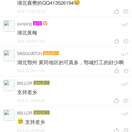
湖北襄樊的QQ413526194
08-6-17 22:12:15


yunping
副理

#
140
湖北黃梅
08-6-18 09:11:03


SASQUATCH
论坛员一
#
141
湖北鄂州 黄冈地区的可真多，鄂城打工的好少啊
08-6-20 00:17:34


MILLOR
论坛员三
#
142
支持老乡
08-6-27 20:39:36


MILLOR
论坛员三
#
143
支持老乡
08-6-27 20:39:56

