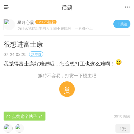
话题


星月心晨
Lv.1 不铨叙
关注

为什么我群组里的人全部不在线啊，一直都不上
线。。。。。。。。。？
很想进富士康
07-24 02:25
龙华群
我觉得富士康好难进哦，怎么想打工也这么难啊！
搬砖不容易，打赏一下楼主吧
赏
点赞这个帖子
+1
3910 阅读

1
赞