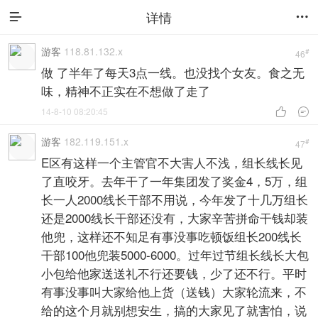
详情


游客
118.81.132.x
#
46
做 了半年了每天3点一线。也没找个女友。食之无
味，精神不正实在不想做了走了
14-8-10 08:20:45


游客
182.119.151.x
#
47
E区有这样一个主管官不大害人不浅，组长线长见
了直咬牙。去年干了一年集团发了奖金4，5万，组
长一人2000线长干部不用说，今年发了十几万组长
还是2000线长干部还没有，大家辛苦拼命干钱却装
他兜，这样还不知足有事没事吃顿饭组长200线长
干部100他兜装5000-6000。过年过节组长线长大包
小包给他家送送礼不行还要钱，少了还不行。平时
有事没事叫大家给他上货（送钱）大家轮流来，不
给的这个月就别想安生，搞的大家见了就害怕，说