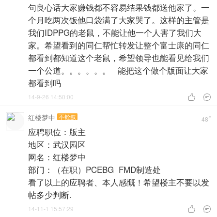
句良心话大家赚钱都不容易结果钱都送他家了。一
个月吃两次饭他口袋满了大家哭了。这样的主管是
我们IDPPG的老鼠，不能让他一个人害了我们大
家。希望看到的同仁帮忙转发让整个富士康的同仁
都看到都知道这个老鼠，希望领导也能看见给我们
一个公道。。。。。。 能把这个做个版面让大家
都看到吗
14-9-26 14:50:00


红楼梦中
不铨叙
#
48
应聘职位：版主
地区：武汉园区
网名：红楼梦中
部门：（在职）PCEBG FMD制造处
看了以上的应聘者、本人感慨！希望楼主不要以发
帖多少判断.
14-11-1 15:57:29

