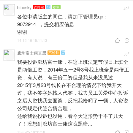
bluesky
管理员
楼主

#
49
各位申请版主的同仁，请加下管理员qq：
9072914 ，提交相应信息
谢谢
14-12-16 15:11:13


廊坊富士康真黑
不铨叙

#
50
我要投诉廊坊富士康，在这上班法定节假日上班全
是两倍工资，2014年五一2号3号我上班全是两倍工
资，有人说，有三倍工资但是我从来没见过
2015年3月23号线长在不合理的情况下给我开大
过，我不签字她找人代签，我去员工关爱中心投诉
之后人资找我去面谈，反把我给叼了一顿，人资说
公司规定代签合情合理，
还给我说投诉也没用，看今天这形势干不了几天
了！没想到廊坊富士康这么黑暗...
15-3-25 10:31:18

