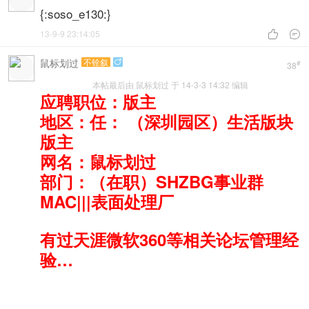
{:soso_e130:}
13-9-9 23:14:05


鼠标划过
不铨叙

#
38
本帖最后由 鼠标划过 于 14-3-3 14:32 编辑
应聘职位：版主
地区：任： （深圳园区）生活版块
版主
网名：鼠标划过
部门：（在职）SHZBG事业群
MAC|||表面处理厂
有过天涯微软360等相关论坛管理经
验…