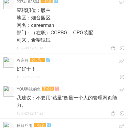
2374192804
不铨叙

#
34
应聘职位：版主
地区：烟台园区
网名：careerman
部门：（在职）CCPBG CPG装配
刚来，希望试试
13-6-30 19:46:14


谷东骏
论坛员一

#
35
好好干！
13-8-7 16:35:30

YOU游泳的鱼
不铨叙

#
36
我建议：不要用“贴量”衡量一个人的管理网页能
力。
13-8-20 22:14:22


秋日丝雨
不铨叙

#
37