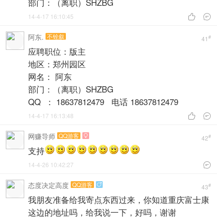
部门：（离职）SHZBG
14-4-17 16:10:45


阿东.
不铨叙
#
41
应聘职位：版主
地区：郑州园区
网名： 阿东
部门：（离职）SHZBG
QQ ： 18637812479 电话 18637812479
14-4-17 16:13:48


网赚导师
QQ游客

#
42
支持
14-4-26 10:42:27

态度决定高度
QQ游客

#
43
我朋友准备给我寄点东西过来，你知道重庆富士康
这边的地址吗，给我说一下，好吗，谢谢