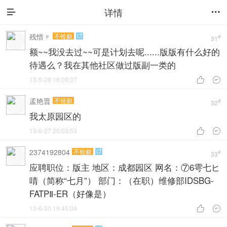
详情


残惜〃
不铨叙

#
31
额~~我没去过~~可是计划去呢......版版有什么好的
待遇么？我在其他社区做过版副一类的
13-5-28 16:09:37


孟艳晋
不铨叙
#
32
我太原园区的
13-6-27 20:03:53


2374192804
不铨叙

#
33
应聘职位：版主 地区：成都园区 网名：⑦6雩七ヒ
啨（简称“七月”） 部门：（在职）维修部IDSBG-
FATPⅡ-ER（好像是）
13-6-30 19:45:04

