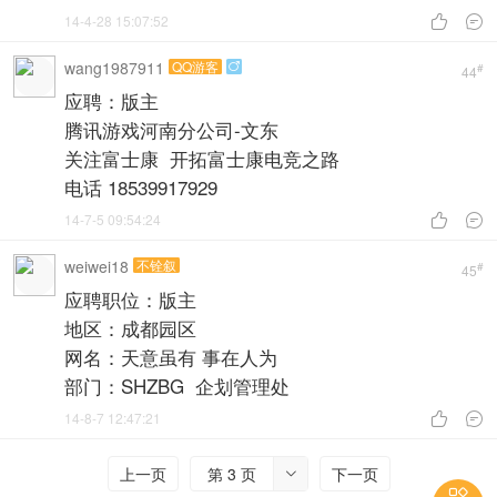
14-4-28 15:07:52


wang1987911
QQ游客

#
44
应聘：版主
腾讯游戏河南分公司-文东
关注富士康 开拓富士康电竞之路
电话 18539917929
14-7-5 09:54:24


weiwei18
不铨叙
#
45
应聘职位：版主
地区：成都园区
网名：天意虽有 事在人为
部门：SHZBG 企划管理处
14-8-7 12:47:21


上一页
第 3 页
下一页

