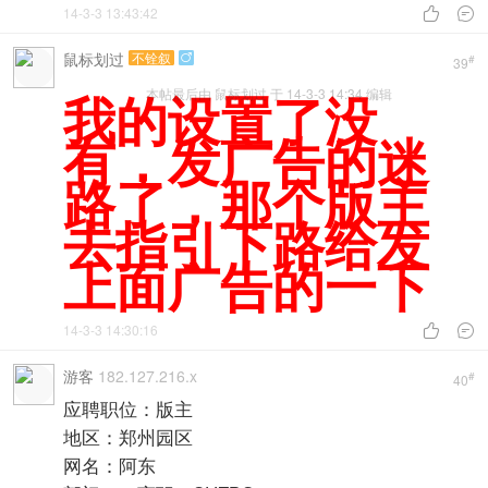
14-3-3 13:43:42


鼠标划过
不铨叙

#
39
我的设置了没
本帖最后由 鼠标划过 于 14-3-3 14:34 编辑
有，发广告的迷
路了，那个版主
去指引下路给发
上面广告的一下
14-3-3 14:30:16


游客
182.127.216.x
#
40
应聘职位：版主
地区：郑州园区
网名：阿东