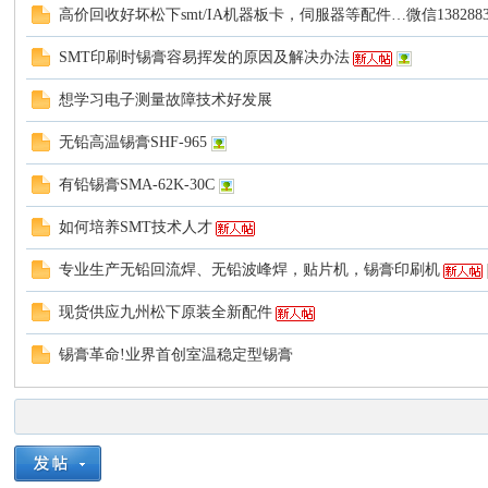
高价回收好坏松下smt/IA机器板卡，伺服器等配件…微信1382883
SMT印刷时锡膏容易挥发的原因及解决办法
想学习电子测量故障技术好发展
无铅高温锡膏SHF-965
有铅锡膏SMA-62K-30C
如何培养SMT技术人才
专业生产无铅回流焊、无铅波峰焊，贴片机，锡膏印刷机
现货供应九州松下原装全新配件
锡膏革命!业界首创室温稳定型锡膏