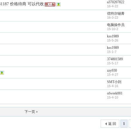
a370207822
1187 价格待商 可以代收
16-4-22
优特尔锡膏
16-3-22
电脑操作员
15-10-2
kss1989
15-5-26
kss1989
15-1-7
374801589
15-5-17
zzy930
15-4-27
SMT小刘
15-4-16
ofweek001
15-4-10
下一页 »
返 回
1