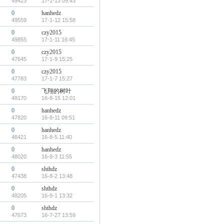
49423
17-1-13 09:43
0
hanhedz
49559
17-1-12 15:58
0
czy2015
49855
17-1-11 16:45
0
czy2015
47645
17-1-9 15:25
0
czy2015
47783
17-1-7 15:27
0
飞翔的树叶
48170
16-8-15 12:01
0
hanhedz
47820
16-8-11 09:51
0
hanhedz
48421
16-8-5 11:40
0
hanhedz
48020
16-8-3 11:55
0
shthdz
47438
16-8-2 13:48
0
shthdz
48205
16-8-1 13:32
0
shthdz
47673
16-7-27 13:59