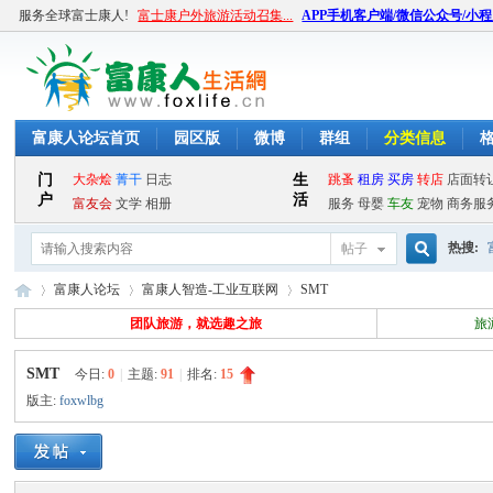
服务全球富士康人!
富士康户外旅游活动召集...
APP手机客户端/微信公众号/小
富康人论坛首页
园区版
微博
群组
分类信息
热搜:
帖子
搜
富康人论坛
富康人智造-工业互联网
SMT
团队旅游，就选趣之旅
旅
SMT
今日:
0
|
主题:
91
|
排名:
15
索
富
»
›
›
版主:
foxwlbg