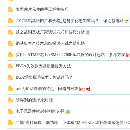
网
表面贴片元件的手工焊接技巧
2017年铝基板图片和价格_趋势变化您知道吗？---诚之益电路
诚之益铜基板厂家调试方式和技巧分析
铜基板生产技术总结探讨---诚之益电路
实用：STM32芯片+8M+32.768Khz晶振的设计思路、参考方案
PBGA失效原因及质量提升方法
BGA焊盘修理技术，你试过吗？
smt无铅助焊剂的特点、问题与对策
助焊剂的选择原则
电子元器件密封材料的选择
二颗“高精确度、低功耗、小体积”32.768Khz 温补晶体振荡器TC