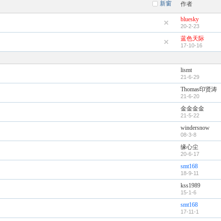
新窗
作者
bluesky
20-2-23
蓝色天际
17-10-16
lismt
21-6-29
Thomas印贤涛
21-6-20
金金金金
21-5-22
windersnow
08-3-8
缘心尘
20-6-17
smt168
18-9-11
kss1989
15-1-6
smt168
17-11-1