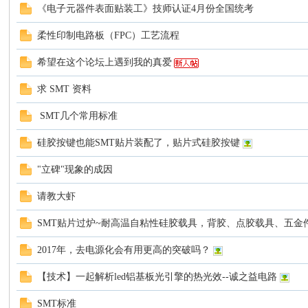
《电子元器件表面贴装工》技师认证4月份全国统考
柔性印制电路板（FPC）工艺流程
生
希望在这个论坛上遇到我的真爱
求 SMT 资料
SMT几个常用标准
硅胶按键也能SMT贴片装配了，贴片式硅胶按键
"立碑"现象的成因
活
请教大虾
SMT贴片过炉~耐高温自粘性硅胶载具，背胶、点胶载具、五金件包硅胶
2017年，去电源化会有用更高的突破吗？
【技术】一起解析led铝基板光引擎的热光效--诚之益电路
SMT标准