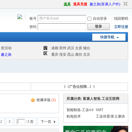
道具
道具充值
趣之旅(富康人户外)
账号
自动登录
找回密码
登录
密码
立即注册
快捷导航
读
《《广告位招商...》》
所属分类: 富康人智造-工业互联网
收藏本版
(
1
)
智能制造-工业4.0
SMT
机电技术
工业供需/富士康供
2
3
/ 3 页
下一页
应商