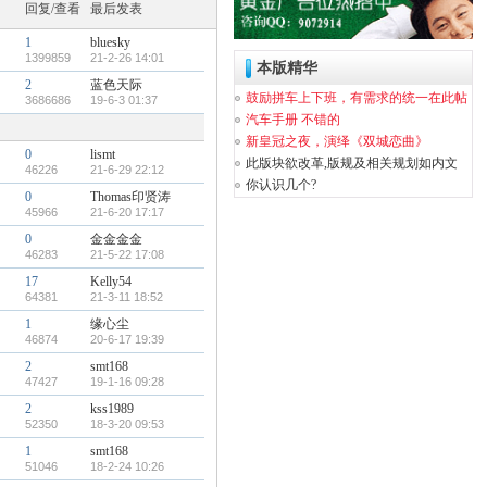
回复/查看
最后发表
1
bluesky
1399859
21-2-26 14:01
本版精华
2
蓝色天际
鼓励拼车上下班，有需求的统一在此帖
3686686
19-6-3 01:37
发布
汽车手册 不错的
新皇冠之夜，演绎《双城恋曲》
0
lismt
此版块欲改革,版规及相关规划如内文
46226
21-6-29 22:12
你认识几个?
0
Thomas印贤涛
45966
21-6-20 17:17
0
金金金金
46283
21-5-22 17:08
17
Kelly54
64381
21-3-11 18:52
1
缘心尘
46874
20-6-17 19:39
2
smt168
47427
19-1-16 09:28
2
kss1989
52350
18-3-20 09:53
1
smt168
51046
18-2-24 10:26