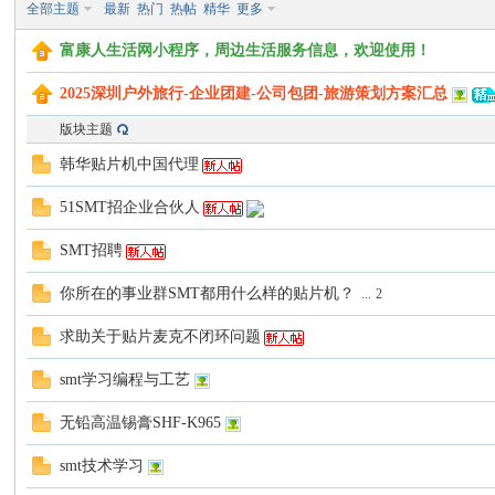
全部主题
最新
热门
热帖
精华
更多
富康人生活网小程序，周边生活服务信息，欢迎使用！
2025深圳户外旅行-企业团建-公司包团-旅游策划方案汇总
康
版块主题
韩华贴片机中国代理
51SMT招企业合伙人
SMT招聘
你所在的事业群SMT都用什么样的贴片机？
...
2
人
求助关于贴片麦克不闭环问题
smt学习编程与工艺
无铅高温锡膏SHF-K965
smt技术学习