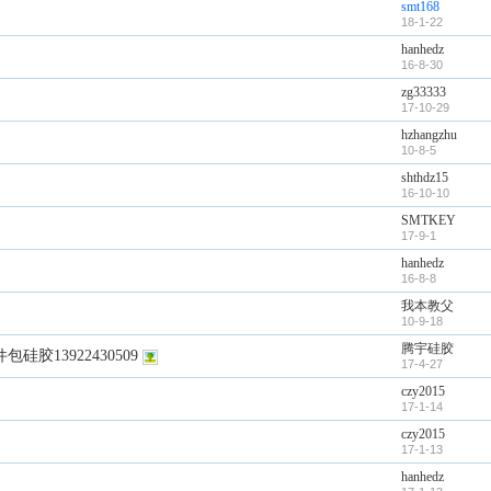
smt168
18-1-22
hanhedz
16-8-30
zg33333
17-10-29
hzhangzhu
10-8-5
shthdz15
16-10-10
SMTKEY
17-9-1
hanhedz
16-8-8
我本教父
10-9-18
腾宇硅胶
13922430509
17-4-27
czy2015
17-1-14
czy2015
17-1-13
hanhedz