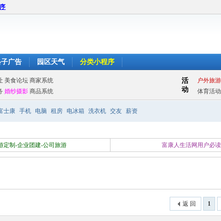
程序
格子广告
园区天气
分类小程序
富士康
手机
电脑
租房
电冰箱
洗衣机
交友
薪资
游定制-企业团建-公司旅游
富康人生活网用户必
返 回
1