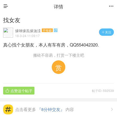
详情


找女友
缘唻缘厾缘洳渁
不铨叙

关注

18-3-24 11:09:17
真心找个女朋友，本人有车有房，QQ554042320.
搬砖不容易，打赏一下楼主吧
赏
点赞这个帖子
帖子ID: 592539

点击看更多
『8分钟交友』
内容
