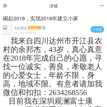
详情


崛起2018，实现2018年建立小家
为生而活
论坛员二

关注

18-1-21 13:22:19
我来自四川达州市开江县农
村的余邦杰，43岁，真心真意
在2018年完成自己的心愿，寻
找一位诚实，善良，孝敬老人
的心爱女士，年龄不限，身
高，地域不限。有意者请加我
微信和扣扣：2634268556
目前我在深圳观澜富士康