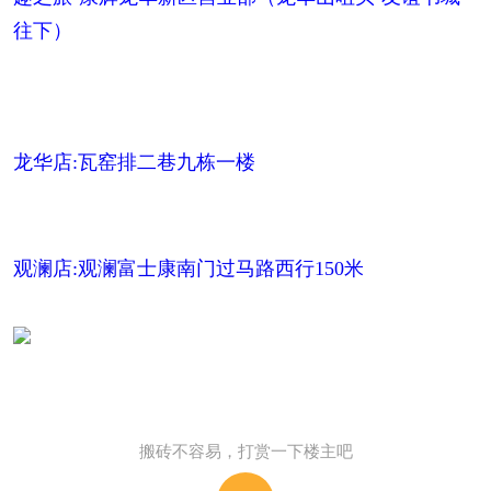
往下）
龙华店:瓦窑排二巷九栋一楼
观澜店:观澜富士康南门过马路西行150米
搬砖不容易，打赏一下楼主吧