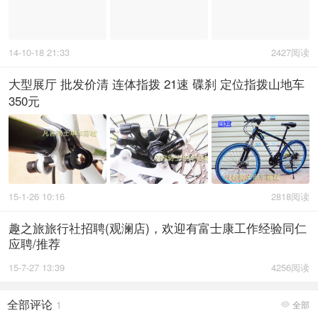
14-10-18 21:33
2427阅读
大型展厅 批发价清 连体指拨 21速 碟刹 定位指拨山地车
350元
15-1-26 10:16
2818阅读
趣之旅旅行社招聘(观澜店)，欢迎有富士康工作经验同仁
应聘/推荐
15-7-27 13:39
4256阅读
全部评论
1
全部
