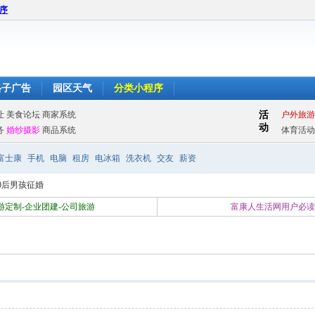
程序
格子广告
园区天气
分类小程序
富士康
手机
电脑
租房
电冰箱
洗衣机
交友
薪资
0后男孩征婚
游定制-企业团建-公司旅游
富康人生活网用户必