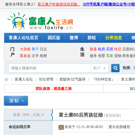
服务全球富士康人!
富士康户外旅游活动召集...
APP手机客户端/微信公众号/小
富康人论坛首页
园区版
微博
群组
分类信息
热搜:
帖子
搜
富康人论坛
论坛管理
老版块/过气版块
『8分钟交友』
富士康8
团队旅游，就选趣之旅
旅
索
富
»
›
›
›
›
富士康80后男孩征婚
查看:
3899
|
回复:
0
[复制链接]
命运由我主宰
发表于 12-11-30 06:48:02
|
显示全部楼层