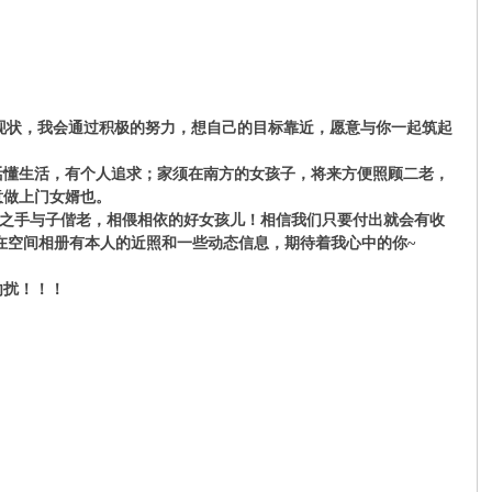
状，我会通过积极的努力，想自己的目标靠近，愿意与你一起筑起
生活懂生活，有个人追求；家须在南方的女孩子，将来方便照顾二老，
意做上门女婿也。
之手与子偕老，相偎相依的好女孩儿！相信我们只要付出就会有收
在空间相册有本人的近照和一些动态信息，期待着我心中的你~
勿扰！！！