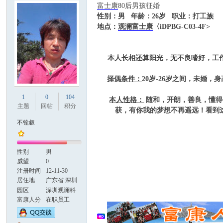
富士康
80后男孩征婚
性别：男 年龄：26岁 职业：打工族
地点：
观澜富士康
〈iDPBG-C03-4F>
康
本人长相还算阳光，无不良嗜好，工作
择偶条件：
20
岁-26岁之间，未婚，
1
0
104
本人性格：
随和，开朗，善良，懂得
主题
回帖
积分
获，有你我的梦想不再遥远！看到
不铨叙
人
性别
男
威望
0
注册时间
12-11-30
居住地
广东省 深圳
市 宝安区
园区
深圳观澜科
技园
富康人分
在职员工
属
(3~5年)