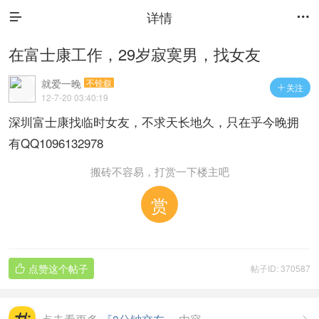
详情


在富士康工作，29岁寂寞男，找女友
就爱一晚
不铨叙
关注

12-7-20 03:40:19
深圳富士康找临时女友，不求天长地久，只在乎今晚拥
有QQ1096132978
搬砖不容易，打赏一下楼主吧
赏
点赞这个帖子
帖子ID: 370587
