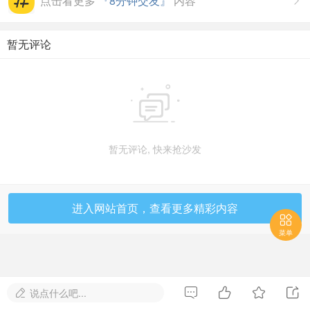
点击看更多
『8分钟交友』
内容

暂无评论

暂无评论, 快来抢沙发
进入网站首页，查看更多精彩内容

菜单




说点什么吧...
