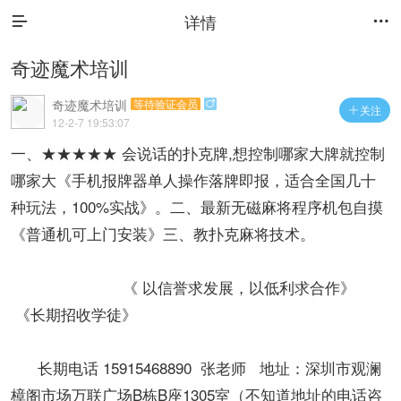
详情


奇迹魔术培训
奇迹魔术培训
等待验证会员

关注

12-2-7 19:53:07
一、★★★★★ 会说话的扑克牌,想控制哪家大牌就控制
哪家大《手机报牌器单人操作落牌即报，适合全国几十
种玩法，100%实战》。二、最新无磁麻将程序机包自摸
《普通机可上门安装》三、教扑克麻将技术。
《 以信誉求发展，以低利求合作》
《长期招收学徒》
长期电话 15915468890 张老师 地址：深圳市观澜
樟阁市场万联广场B栋B座1305室（不知道地址的电话咨