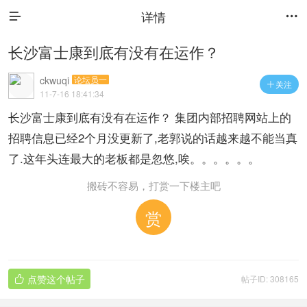
详情


长沙富士康到底有没有在运作？
ckwuqi
论坛员一
关注

11-7-16 18:41:34
长沙富士康到底有没有在运作？ 集团内部招聘网站上的
招聘信息已经2个月没更新了,老郭说的话越来越不能当真
了.这年头连最大的老板都是忽悠,唉。。。。。。
搬砖不容易，打赏一下楼主吧
赏
点赞这个帖子
帖子ID: 308165
