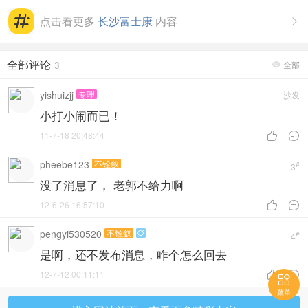
点击看更多
长沙富士康
内容

全部评论
3
全部

yishuizjj
专理
沙发
小打小闹而已！
11-7-18 20:48:44


pheebe123
不铨叙
#
3
没了消息了， 老郭不给力啊
12-6-26 16:57:10


pengyi530520
不铨叙

#
4
是啊，还不发布消息，咋个怎么回去
12-7-12 00:11:11



菜单