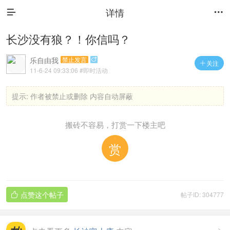
详情


长沙没有狼？！你信吗？
乐自由我
禁止发言

关注

11-6-24 09:33:06
#即时活动
提示:
作者被禁止或删除 内容自动屏蔽
搬砖不容易，打赏一下楼主吧
赏
点赞这个帖子
帖子ID: 304777
