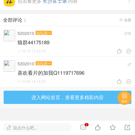
点击看更多
长沙富士康
内容

全部评论
2
全部

5202010
论坛员一
沙发
狼群44175189
11-9-15 11:03:15


5202010
论坛员一
#
3
喜欢看片的加我Q1119717696
11-9-29 14:16:23



进入网站首页，查看更多精彩内容
菜单
2




说点什么吧...
