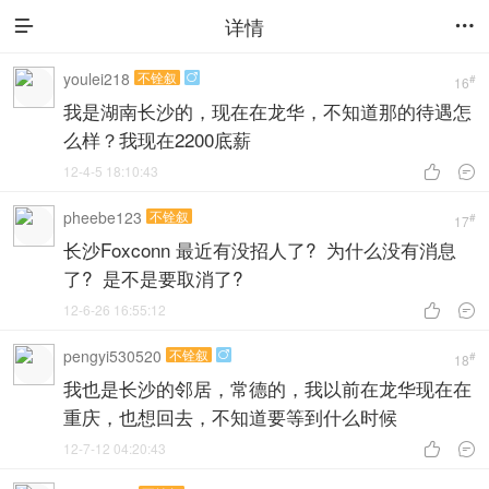
详情


youlei218
不铨叙

#
16
我是湖南长沙的，现在在龙华，不知道那的待遇怎
么样？我现在2200底薪
12-4-5 18:10:43


pheebe123
不铨叙
#
17
长沙Foxconn 最近有没招人了? 为什么没有消息
了? 是不是要取消了?
12-6-26 16:55:12


pengyi530520
不铨叙

#
18
我也是长沙的邻居，常德的，我以前在龙华现在在
重庆，也想回去，不知道要等到什么时候
12-7-12 04:20:43

