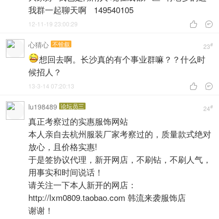
我群一起聊天啊 149540105
12-11-19 23:00:29


心猜心
不铨叙
#
23
想回去啊。长沙真的有个事业群嘛？？什么时
候招人？
13-3-14 07:20:13


lu198489
论坛员三
#
24
真正考察过的实惠服饰网站
本人亲自去杭州服装厂家考察过的，质量款式绝对
放心，且价格实惠!
于是签协议代理，新开网店，不刷钻，不刷人气，
用事实和时间说话！
请关注一下本人新开的网店：
http://lxm0809.taobao.com 韩流来袭服饰店
谢谢！