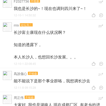
F2327736
不铨叙
#
19
我也是长沙的~！现在也调到四川来了~！
12-10-1 14:50:32


mix
论坛员二
#
20
长沙富士康现在什么状况啊？
知道的透露下，
本人长沙人，也想回长沙发展。。。
12-10-1 22:08:45


爲誰傷心
不铨叙
#
21
能不能说下是那个事业群咯，我想调长沙去
12-11-8 09:15:28


周正伟
不铨叙
#
22
大家好 我也是湖南人 现在成都厂区 有老乡的进