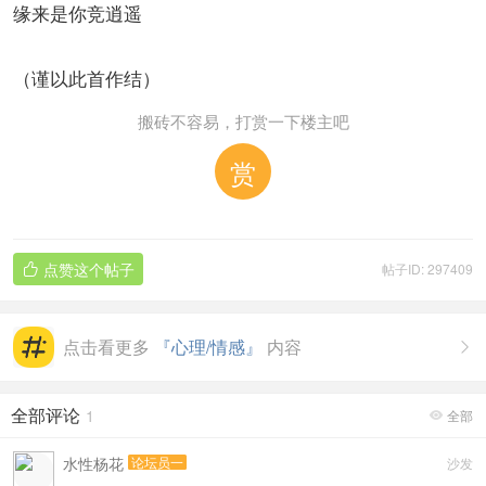
缘来是你竞逍遥
（谨以此首作结）
搬砖不容易，打赏一下楼主吧
赏
点赞这个帖子
帖子ID: 297409

点击看更多
『心理/情感』
内容

全部评论
1
全部

水性杨花
论坛员一
沙发