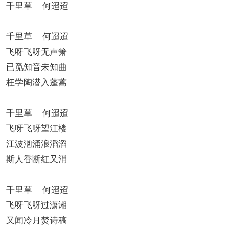
千里草 何迢迢
千里草 何迢迢
飞呀飞呀无声箫
已觅知音未知曲
枉学陶潜入蓬蒿
千里草 何迢迢
飞呀飞呀望江楼
江波汹涌浪滔滔
斯人香断红又消
千里草 何迢迢
飞呀飞呀过潇湘
又闻冷月焚诗稿