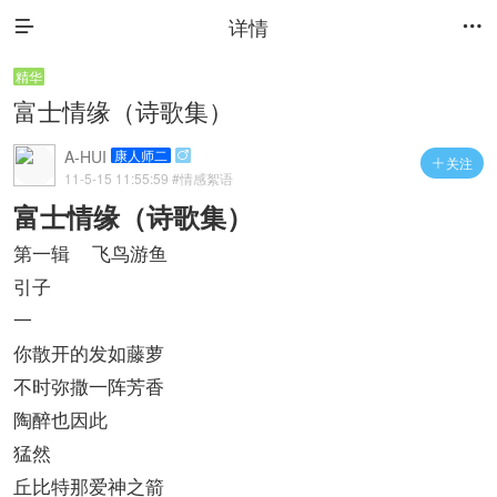
详情


精华
富士情缘（诗歌集）
A-HUI
康人师二

关注

11-5-15 11:55:59
#情感絮语
富士情缘（诗歌集）
第一辑 飞鸟游鱼
引子
一
你散开的发如藤萝
不时弥撒一阵芳香
陶醉也因此
猛然
丘比特那爱神之箭