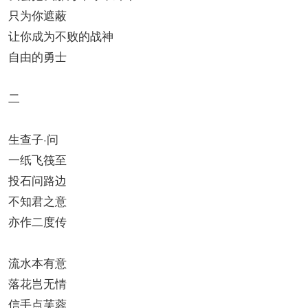
只为你遮蔽
让你成为不败的战神
自由的勇士
二
生查子·问
一纸飞筏至
投石问路边
不知君之意
亦作二度传
流水本有意
落花岂无情
信手点芙蓉