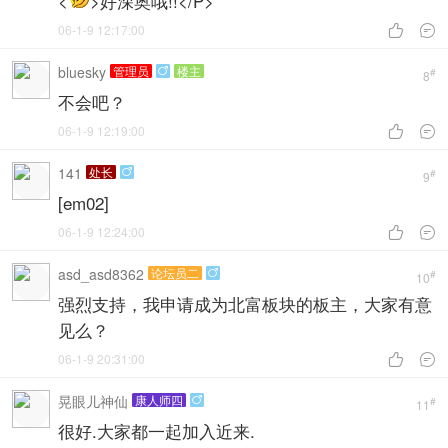
<
>好深奥哦!!</P>
06-1-9 12:17:00


bluesky
管理员
楼主

#
8
不会吧？
06-1-9 12:19:00


141
处长

#
9
[em02]
06-1-9 12:24:00


asd_asd8362
论坛员二

#
10
强烈支持，我申请成为北富板块的板主，大家有意
见么？
06-1-9 20:31:00


晃眼儿神仙
康人师四

#
11
很好.大家都一起加入近来.