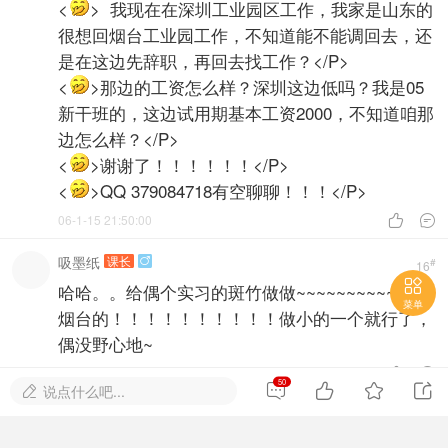
<
> 我现在在深圳工业园区工作，我家是山东的
很想回烟台工业园工作，不知道能不能调回去，还
是在这边先辞职，再回去找工作？</P>
<
>那边的工资怎么样？深圳这边低吗？我是05
新干班的，这边试用期基本工资2000，不知道咱那
边怎么样？</P>
<
>谢谢了！！！！！！</P>
<
>QQ 379084718有空聊聊！！！</P>
06-1-15 21:50:00


吸墨纸
课长

#
16

哈哈。。给偶个实习的斑竹做做~~~~~~~~~~先要
菜单
烟台的！！！！！！！！！！做小的一个就行了，
偶没野心地~
06-2-1 15:02:00


50




说点什么吧...

吸墨纸
课长

#
17
哇！！楼主动作真快啊~偶成斑竹了哈