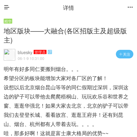
详情


精华
地区版块——大融合(各区招版主及超级版
主)
bluesky
管理员

关注

06-1-9 10:31:00
明年有好多同仁要搬到烟台。。。
希望分区的板块能增加大家对各厂区的了解！
设想以后北京烟台昆山等等的同仁假期过深圳，深圳这
边的驴子可以带他去爬爬梧桐山、玩玩欢乐谷和世界之
窗、逛逛华强北！如果大家去北京，北京的驴子可以带
我们去登登长城、看看故宫、逛逛王府井！还有到昆
山、烟台、杭州都有人带着去玩。。。。
哇，那多好啊！这就是富士康大格局的优势~~