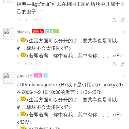
经典---&gt;"他们可以在相同主题的版块中开属于自
己的贴子..."
06-1-9 11:39:00


bluesky
管理员
楼主

#
6
<
>生活方面可以分开的了，要共享也是可以
的，板块不会太多阿</P>
<
>若即若离，你中有我，我中有你。。。</P>
06-1-9 12:10:00


yuan765
专理

#
7
<DIV class=quote><B>以下是引用<I>bluesky</I>
在2006-1-9 12:10:36的发言：</B><BR>
<
>生活方面可以分开的了，要共享也是可以
的，板块不会太多阿</P>
<
>若即若离，你中有我，我中有你。。。</P>
</DIV>