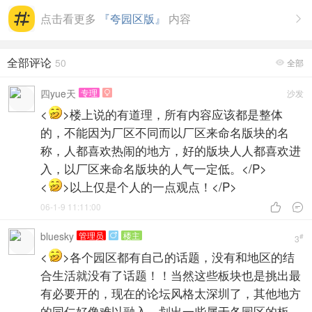
点击看更多
『夸园区版』
内容

全部评论
50
全部

四yue天
专理
沙发

<
>楼上说的有道理，所有内容应该都是整体
的，不能因为厂区不同而以厂区来命名版块的名
称，人都喜欢热闹的地方，好的版块人人都喜欢进
入，以厂区来命名版块的人气一定低。</P>
<
>以上仅是个人的一点观点！</P>
06-1-9 11:11:00


bluesky
管理员
楼主

#
3
<
>各个园区都有自己的话题，没有和地区的结
合生活就没有了话题！！当然这些板块也是挑出最
有必要开的，现在的论坛风格太深圳了，其他地方
的同仁好像难以融入，划出一些属于各园区的板