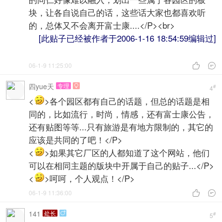
块，让各自说自己的话，这些话大家也都喜欢听
的，总体又不会离开富士康....</P><br>
[此贴子已经被作者于2006-1-16 18:54:59编辑过]
06-1-9 11:25:00


四yue天
专理

#
4
<
>各个园区都有自己的话题，但总的话题是相
同的，比如流行，时尚，情感，还有富士康公告，
还有贴图等等...只有旅游是有地方限制的，其它的
应该是共同的了吧！</P>
<
>如果其它厂区的人都知道了这个网站，他们
可以在相同主题的版块中开属于自己的贴子...</P>
<
>呵呵，个人观点！</P>
06-1-9 11:36:00


141
处长

#
5