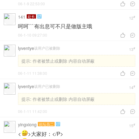
06-1-9 22:53:00


141
处长

#
12
呵呵```有出息可不只是做版主哦
06-1-10 09:27:00


lyventye
该用户已被删除
#
13
提示:
作者被禁止或删除 内容自动屏蔽
06-1-11 11:38:00


lyventye
该用户已被删除
#
14
提示:
作者被禁止或删除 内容自动屏蔽
06-1-11 11:42:00


yingxiong
论坛员二

#
15
<
>大家好：</P>