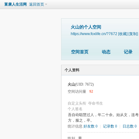
富康人生活网
返回首页
火山的个人空间
https://www.foxlife.cn/?7672
[收藏]
[复制]
空间首页
动态
记录
个人资料
火山
(UID: 7672)
空间访问量
92
自定义头衔
夺命书生
个人签名
吾自幼聪慧过人，年二十余。始从文，连考
方，服之，卒。
统计信息
好友数 0
|
记录数 0
|
日志数 0
性别
男