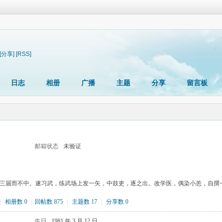
[分享]
[RSS]
日志
相册
广播
主题
分享
留言板
邮箱状态
未验证
三届而不中。遂习武，练武场上发一矢，中鼓吏，逐之出。改学医，偶染小恙，自撰
|
相册数 0
|
回帖数 875
|
主题数 17
|
分享数 0
生日
1981 年 3 月 12 日