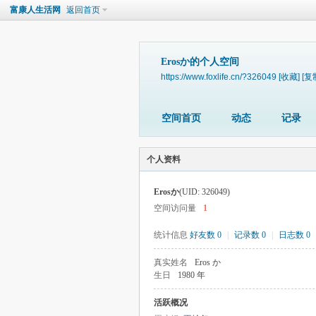
富康人生活网
返回首页
Erosか的个人空间
https://www.foxlife.cn/?326049
[收藏]
[复
空间首页
动态
记录
个人资料
Erosか
(UID: 326049)
空间访问量
1
统计信息
好友数 0
|
记录数 0
|
日志数 0
真实姓名
Eros か
生日
1980 年
活跃概况