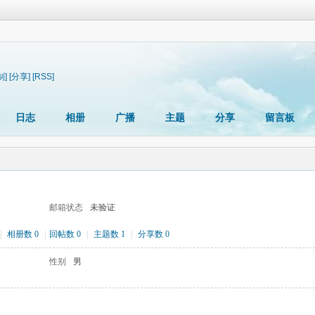
制]
[分享]
[RSS]
日志
相册
广播
主题
分享
留言板
邮箱状态
未验证
|
相册数 0
|
回帖数 0
|
主题数 1
|
分享数 0
性别
男