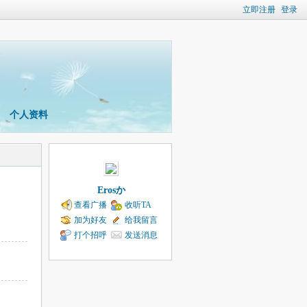
立即注册
登录
个人资料
Erosか
查看广播
收听TA
加为好友
给我留言
打个招呼
发送消息