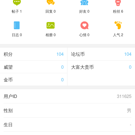




帖子 1
回复 0
好友 0
粉丝 6




日志 0
相册 0
心情 0
人气 2
积分
104
论坛币
104
威望
0
大富大贵币
0
金币
0
用户ID
311625
性别
男
生日
-