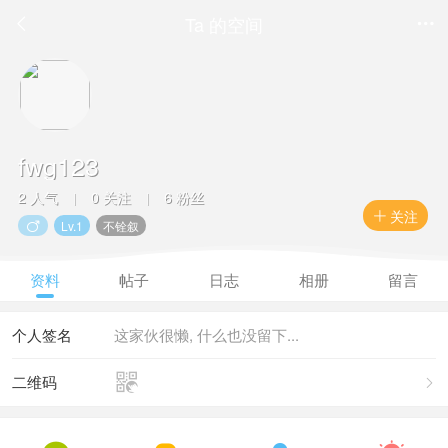
Ta 的空间


fwg123
2 人气
0 关注
6 粉丝
|
|
关注

Lv.1
不铨叙

资料
帖子
日志
相册
留言
个人签名
这家伙很懒, 什么也没留下...

二维码
