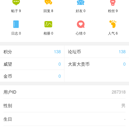




帖子 9
回复 8
好友 0
粉丝 9




日志 0
相册 0
心情 0
人气 6
积分
138
论坛币
138
威望
0
大富大贵币
0
金币
0
用户ID
287318
性别
男
生日
-