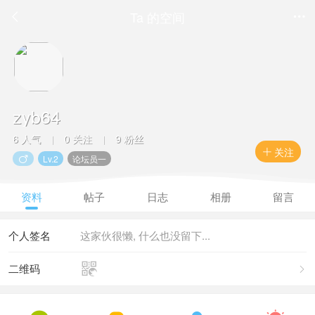
Ta 的空间


zyb64
6 人气
0 关注
9 粉丝
|
|
关注

Lv.2
论坛员一

资料
帖子
日志
相册
留言
个人签名
这家伙很懒, 什么也没留下...

二维码
