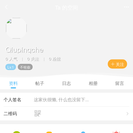
Ta 的空间


Qiupingche
0 人气
0 关注
0 粉丝
|
|
关注

Lv.1
不铨叙
资料
帖子
日志
相册
留言
个人签名
这家伙很懒, 什么也没留下...

二维码
