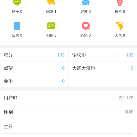




帖子 0
回复 1
好友 0
粉丝 0




日志 0
相册 0
心情 0
人气 0
积分
103
论坛币
103
威望
0
大富大贵币
0
金币
0
用户ID
221178
性别
保密
生日
-