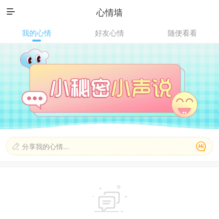
心情墙

我的心情
好友心情
随便看看

分享我的心情...

