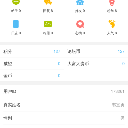




帖子 0
回复 8
好友 0
粉丝 6




日志 0
相册 0
心情 0
人气 8
积分
127
论坛币
127
威望
0
大富大贵币
0
金币
0
用户ID
173261
真实姓名
韦宣勇
性别
男