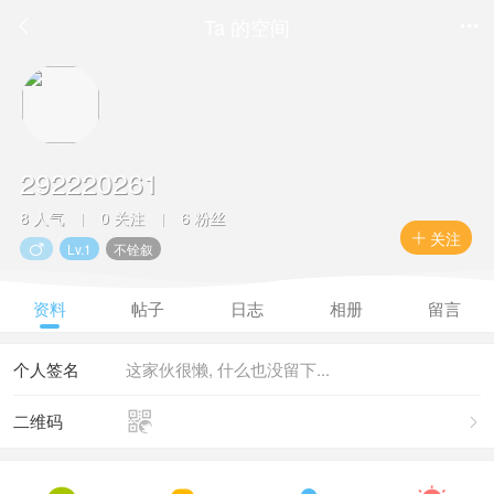
Ta 的空间


292220261
8 人气
0 关注
6 粉丝
|
|
关注

Lv.1
不铨叙

资料
帖子
日志
相册
留言
个人签名
这家伙很懒, 什么也没留下...

二维码
