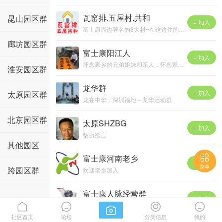
瓦窑排.五屋村.共和
昆山园区群
+ 加入
富士康周边著名的3大村~在这边住的都加进来吧！
廊坊园区群
富士康阳江人
+ 加入
怀念家乡的兄弟姐妹和亲人，怀念家乡的一山一水~
淮安园区群
述说深圳打拼永不灭的漠江情怀~
加进来，有老乡聚会，在这发下吧
龙华群
+ 加入
太原园区群
（关键词:深圳阳江老乡,深入阳江人,阳江人在深圳）
龙在中华，深圳福地～龙华活动群
北京园区群
太原SHZBG
+ 加入
畅所欲言
其他园区

富士康河南老乡
+ 加入
菜单
跨园区群
欢迎老乡加入
富士康人脉经营群
+ 加入



全球最大制造企业唯一供应商、采购信息技术交流平台；技术学习，业界分享，资源合作，廉洁商务。面向华为，中兴，富士康，伟创力，捷普等企业资源。


社区首页
论坛
分类信息
我的