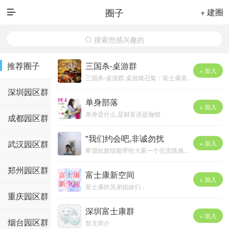
圈子
+ 建圈

搜索您感兴趣的

推荐圈子
三国杀-桌游群
+ 加入
三国杀-桌游群,桌游戏召集；富士康喜欢桌游的同仁加进来吧！地址：瓦窑排二巷九栋“老地方火锅” ；玩玩桌游，吃吃火锅~
深圳园区群
单身部落
+ 加入
单身是什么,是财富还是枷锁
成都园区群
"我们约会吧,非诚勿扰
武汉园区群
+ 加入
希望此群组能带给大家一个交流情感的平台，同时希望每个单身的‘平民’能够约会到心目中期待的&quot;白雪公主&quot;或“蛤蟆王子&quot;！
郑州园区群
富士康新空间
+ 加入
富士康的兄弟姐妹们，
重庆园区群
我们的交友平台是QQ：100460755
让我们相约在新空间的天空下！
深圳富士康群
+ 加入
烟台园区群
暂无简介