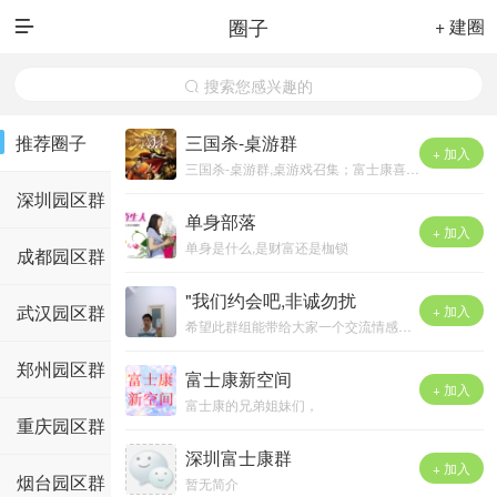
圈子
+ 建圈

搜索您感兴趣的

推荐圈子
三国杀-桌游群
+ 加入
三国杀-桌游群,桌游戏召集；富士康喜欢桌游的同仁加进来吧！地址：瓦窑排二巷九栋“老地方火锅” ；玩玩桌游，吃吃火锅~
深圳园区群
单身部落
+ 加入
单身是什么,是财富还是枷锁
成都园区群
"我们约会吧,非诚勿扰
武汉园区群
+ 加入
希望此群组能带给大家一个交流情感的平台，同时希望每个单身的‘平民’能够约会到心目中期待的&quot;白雪公主&quot;或“蛤蟆王子&quot;！
郑州园区群
富士康新空间
+ 加入
富士康的兄弟姐妹们，
重庆园区群
我们的交友平台是QQ：100460755
让我们相约在新空间的天空下！
深圳富士康群
+ 加入
烟台园区群
暂无简介