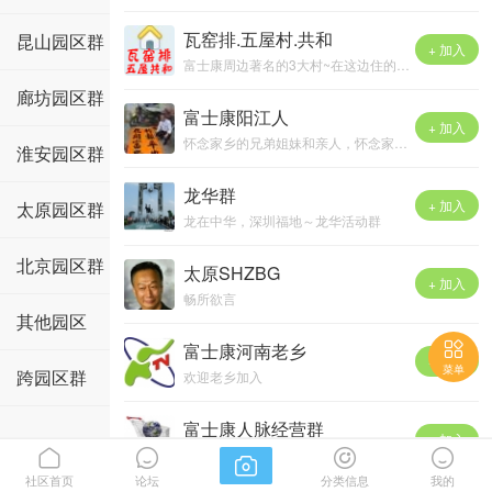
瓦窑排.五屋村.共和
昆山园区群
+ 加入
富士康周边著名的3大村~在这边住的都加进来吧！
廊坊园区群
富士康阳江人
+ 加入
怀念家乡的兄弟姐妹和亲人，怀念家乡的一山一水~
淮安园区群
述说深圳打拼永不灭的漠江情怀~
加进来，有老乡聚会，在这发下吧
龙华群
+ 加入
太原园区群
（关键词:深圳阳江老乡,深入阳江人,阳江人在深圳）
龙在中华，深圳福地～龙华活动群
北京园区群
太原SHZBG
+ 加入
畅所欲言
其他园区

富士康河南老乡
+ 加入
菜单
跨园区群
欢迎老乡加入
富士康人脉经营群
+ 加入



全球最大制造企业唯一供应商、采购信息技术交流平台；技术学习，业界分享，资源合作，廉洁商务。面向华为，中兴，富士康，伟创力，捷普等企业资源。


社区首页
论坛
分类信息
我的