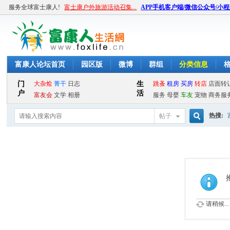
服务全球富士康人!
富士康户外旅游活动召集...
APP手机客户端/微信公众号/小
富康人论坛首页
园区版
微博
群组
分类信息
热搜:
帖子
搜
索
请稍候...