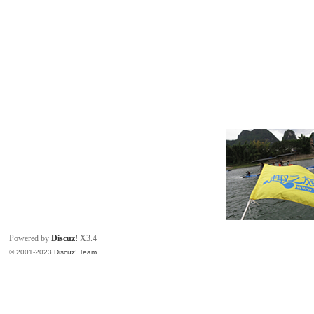
Powered by
Discuz!
X3.4
© 2001-2023
Discuz! Team
.