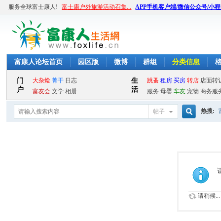
服务全球富士康人!
富士康户外旅游活动召集...
APP手机客户端/微信公众号/小
富康人论坛首页
园区版
微博
群组
分类信息
热搜:
帖子
搜
索
请稍候...