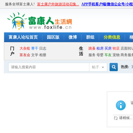
服务全球富士康人!
富士康户外旅游活动召集...
APP手机客户端/微信公众号/小
富康人论坛首页
园区版
微博
群组
分类信息
热搜:
帖子
搜
索
请稍候...