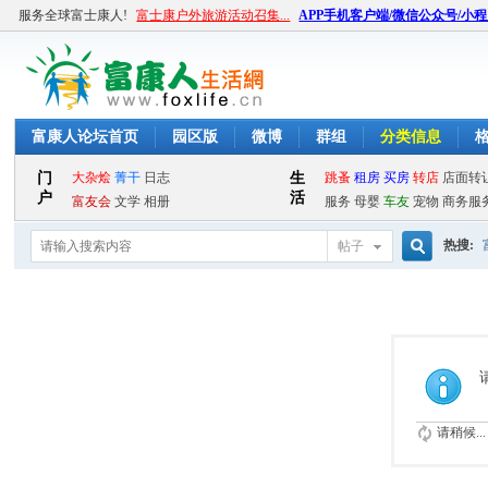
服务全球富士康人!
富士康户外旅游活动召集...
APP手机客户端/微信公众号/小
富康人论坛首页
园区版
微博
群组
分类信息
热搜:
帖子
搜
索
请稍候...