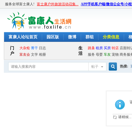
服务全球富士康人!
富士康户外旅游活动召集...
APP手机客户端/微信公众号/小
富康人论坛首页
园区版
微博
群组
分类信息
热搜:
帖子
搜
索
请稍候...