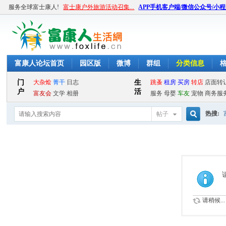
服务全球富士康人!
富士康户外旅游活动召集...
APP手机客户端/微信公众号/小
富康人论坛首页
园区版
微博
群组
分类信息
热搜:
帖子
搜
索
请稍候...