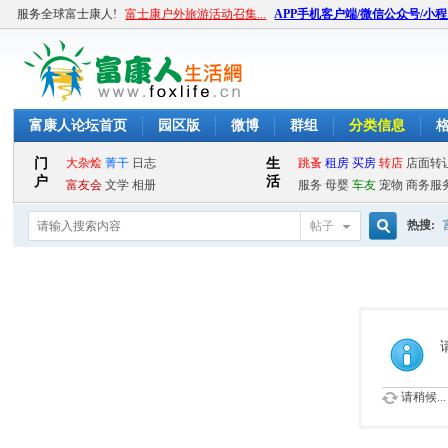
服务全球富士康人!
富士康户外旅游活动召集...
APP手机客户端/微信公众号/小
富康人论坛首页
园区版
微博
群组
分类信息
热搜:
帖子
搜
索
请稍候...