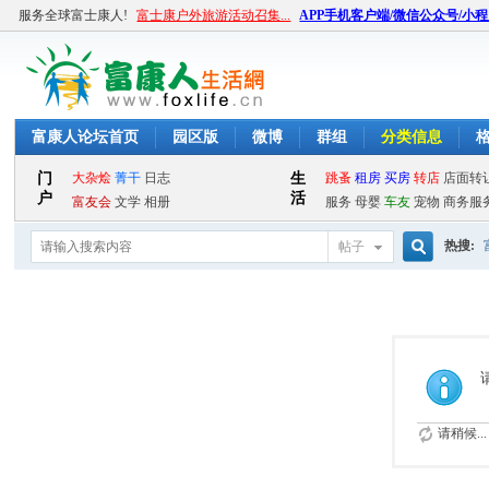
服务全球富士康人!
富士康户外旅游活动召集...
APP手机客户端/微信公众号/小
富康人论坛首页
园区版
微博
群组
分类信息
热搜:
帖子
搜
索
请稍候...